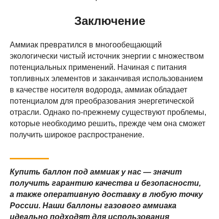
ПОКУПАТЕЛЯМ
Заключение
Об аммиаке
Стоимость доставки
Аммиак превратился в многообещающий
Лизинг баллонов
экологически чистый источник энергии с множеством
Блог
потенциальных применений. Начиная с питания
Контакты
топливных элементов и заканчивая использованием
в качестве носителя водорода, аммиак обладает
потенциалом для преобразования энергетической
Согласие на обработку персональных данных
Порядок проведения оплат и возвратов
отрасли. Однако по-прежнему существуют проблемы,
Политика конфиденциальности
Договор оферты
которые необходимо решить, прежде чем она сможет
получить широкое распространение.
Купить баллон под аммиак у нас — значит
© 2008–2026 «Гермес-газ»
получить гарантию качества и безопасности,
а также оперативную доставку в любую точку
России. Наши баллоны газового аммиака
идеально подходят для использования