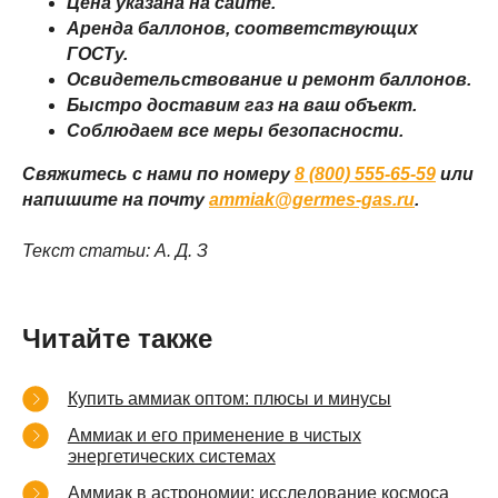
Цена указана на сайте.
Политика конфиденциальности
Аренда баллонов, соответствующих
Договор оферты
ГОСТу.
Освидетельствование и ремонт баллонов.
Быстро доставим газ на ваш объект.
Соблюдаем все меры безопасности.
© 2008–2026 «Гермес-газ»
Свяжитесь с нами по номеру
8 (800) 555-65-59
или
напишите на почту
ammiak@germes-gas.ru
.
Текст статьи: А. Д. З
Читайте также
Купить аммиак оптом: плюсы и минусы
Аммиак и его применение в чистых
энергетических системах
Аммиак в астрономии: исследование космоса