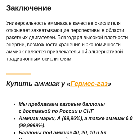
Заключение
Универсальность аммиака в качестве окислителя
открывает захватывающие перспективы в области
ПРОДУКЦИЯ
ракетных двигателей. Благодаря высокой плотности
Заправка аммиаком
энергии, возможности хранения и экономичности
Баллоны под аммиак
аммиак является привлекательной альтернативой
Аттестация баллонов
традиционным окислителям.
Редуктор аммиачный
ПОКУПАТЕЛЯМ
Купить аммиак у «
Гермес-газ
»
Об аммиаке
Стоимость доставки
Лизинг баллонов
Мы предлагаем газовые баллоны
Блог
с доставкой по России и СНГ
Контакты
Аммиак марки, А (99,96%), а также аммиак 6.0
(99,9999%).
Баллоны под аммиак 40, 20, 10 и 5л.
Согласие на обработку персональных данных
Порядок проведения оплат и возвратов