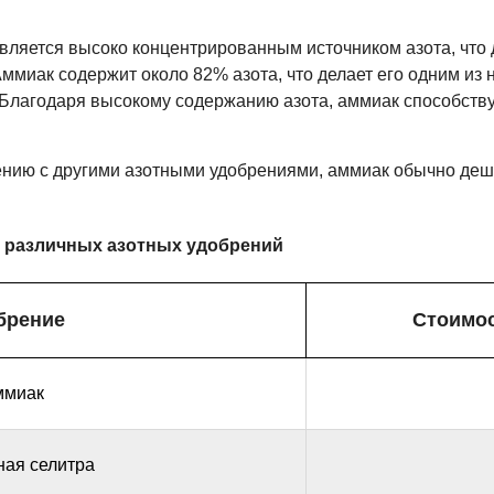
ляется высоко концентрированным источником азота, что
ммиак содержит около 82% азота, что делает его одним из
 Благодаря высокому содержанию азота, аммиак способств
нию с другими азотными удобрениями, аммиак обычно деше
и различных азотных удобрений
брение
Стоимос
ммиак
ая селитра