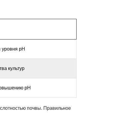
 уровня pH
ва культур
повышению pH
ислотностью почвы. Правильное