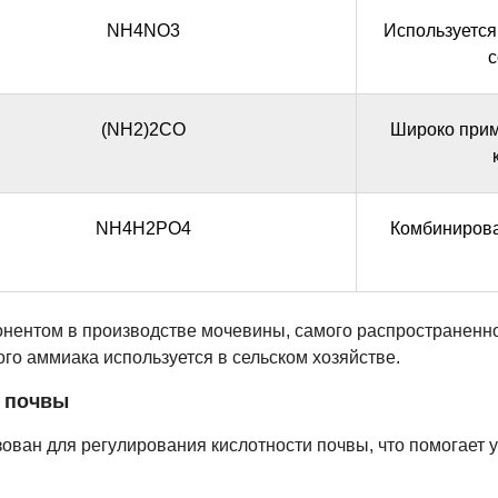
NH4NO3
Используется
с
(NH2)2CO
Широко прим
NH4H2PO4
Комбинирова
нентом в производстве мочевины, самого распространенног
о аммиака используется в сельском хозяйстве.
и почвы
ован для регулирования кислотности почвы, что помогает 