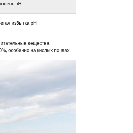
ровень pH
бегая избытка pH
 питательные вещества.
%, особенно на кислых почвах.