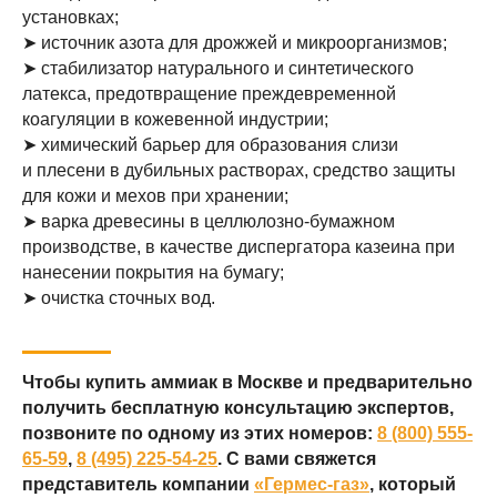
Контакты
установках;
➤ источник азота для дрожжей и микроорганизмов;
Согласие на обработку персональных данных
➤ стабилизатор натурального и синтетического
Порядок проведения оплат и возвратов
Политика конфиденциальности
латекса, предотвращение преждевременной
Договор оферты
коагуляции в кожевенной индустрии;
➤ химический барьер для образования слизи
и плесени в дубильных растворах, средство защиты
для кожи и мехов при хранении;
➤ варка древесины в целлюлозно-бумажном
© 2008–2026 «Гермес-газ»
производстве, в качестве диспергатора казеина при
нанесении покрытия на бумагу;
➤ очистка сточных вод.
Чтобы купить аммиак в Москве и предварительно
получить бесплатную консультацию экспертов,
позвоните по одному из этих номеров:
8 (800) 555-
65-59
,
8 (495) 225-54-25
. С вами свяжется
представитель компании
«Гермес-газ»
, который