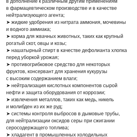
в дополнение к различным другим применениям
в фармацевтическом производстве и в качестве
нейтрализующего агента;
➤ жидкие удобрения из нитрата аммония, мочевины
и водного аммиака;
➤ корма для жвачных животных, таких как крупный
рогатый скот, овцы и козы;
➤ нашатырный спирт в качестве дефолианта хлопка
ПРОДУКЦИЯ
перед уборкой урожая;
Заправка аммиаком
➤ противогрибковое средство для некоторых
Баллоны под аммиак
фруктов, консервант для хранения кукурузы
с высоким содержанием влаги;
Аттестация баллонов
➤ нейтрализация кислотных компонентов сырой
Редуктор аммиачный
нефти и защита оборудования от коррозии;
ПОКУПАТЕЛЯМ
➤ извлечения металлов, таких как медь, никель
и молибден из их же руд;
Об аммиаке
➤ системы контроля выбросов в дымовые трубы,
Стоимость доставки
для нейтрализации оксидов серы при сжигании
Лизинг баллонов
серосодержащего топлива;
Блог
➤ хладагент в промышленных холодильных