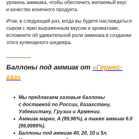
уровень аммиака, чтобы обеспечить желаемый вкус
и качество конечного продукта.
Итак, в следующий раз, когда вы будете наслаждаться
сыром с ярко выраженным вкусом и ароматами,
вспомните об удивительной роли аммиака в создании
этого кулинарного шедевра.
ПРОДУКЦИЯ
Заправка аммиаком
Баллоны под аммиак от
«Гермес-
Баллоны под аммиак
Аттестация баллонов
газ»
Редуктор аммиачный
ПОКУПАТЕЛЯМ
Мы предлагаем газовые баллоны
с доставкой по России, Казахстану,
Об аммиаке
Узбекистану, Грузии и Армении.
Стоимость доставки
Аммиак марки, А (99,96%), а также аммиак 6.0
Лизинг баллонов
(99,9999%).
Блог
Баллоны под аммиак 40, 20, 10 и 5л.
Контакты